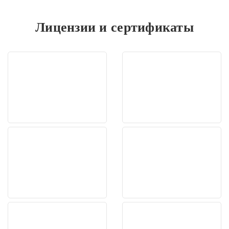
12 месяцев, в течение которых проводятся процедуры по
интенсивному восстановлению, назначаются консультации
Лицензии и сертификаты
психологов.