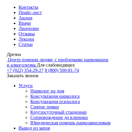
Контакты
Прайс-лист
Акции
Врачи
Лицензии
Отзывы
Лекции
Статьи
Дрезна
Центр помощи людям, с проблемами наркомании
и алкоголизма
Для слабовидящих
+7 (922) 354-29-27
8 (800) 500-81-74
Заказать звонок
Услуги
Нарколог на дом
Консультация нарколога
Консультация психолога
Снятие ломки
Круглосуточный стационар
Сопровождение до клиники
Юридическая помощь наркозависимым
Вывод из запоя