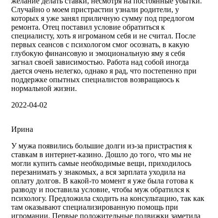
желание делать ставки, несмотря на постоянные убытки.
Случайно о моем пристрастии узнали родители, у
которых я уже занял приличную сумму под предлогом
ремонта. Отец поставил условие обратиться к
специалисту, хоть я игроманом себя и не считал. После
первых сеансов с психологом смог осознать, в какую
глубокую финансовую и эмоциональную яму я себя
загнал своей зависимостью. Работа над собой иногда
дается очень нелегко, однако я рад, что постепенно при
поддержке опытных специалистов возвращаюсь к
нормальной жизни.
2022-04-02
Ирина
У мужа появились большие долги из-за пристрастия к
ставкам в интернет-казино. Дошло до того, что мы не
могли купить самые необходимые вещи, приходилось
перезанимать у знакомых, а вся зарплата уходила на
оплату долгов. В какой-то момент я уже была готова к
разводу и поставила условие, чтобы муж обратился к
психологу. Предложила сходить на консультацию, так как
там оказывают специализированную помощь при
игромании. Первые положительные подвижки заметила