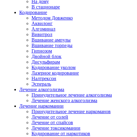
На дому
В стационаре
Кодирование
Методом Довженко
Аквилонг
Алгоминал
Вивитрол
Вшивание ампулы
Вшивание торпеды
Гипнозом
Двойной блок
Дисульфирам
Кодирование уколом
Лазерное кодирование
Налтрексон
Эспераль
Лечение алкоголизма
Принудительное лечение алкоголизма
Лечение женского алкоголизма
Лечение наркомании
Принудительное лечение наркоманов
Лечение от солей
Лечение от спайсов
Лечение токсикомании
Кодирование от наркотиков