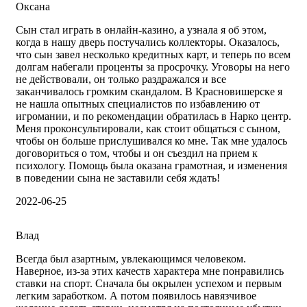
Оксана
Сын стал играть в онлайн-казино, а узнала я об этом,
когда в нашу дверь постучались коллекторы. Оказалось,
что сын завел несколько кредитных карт, и теперь по всем
долгам набегали проценты за просрочку. Уговоры на него
не действовали, он только раздражался и все
заканчивалось громким скандалом. В Красновишерске я
не нашла опытных специалистов по избавлению от
игромании, и по рекомендации обратилась в Нарко центр.
Меня проконсультировали, как стоит общаться с сыном,
чтобы он больше прислушивался ко мне. Так мне удалось
договориться о том, чтобы и он съездил на прием к
психологу. Помощь была оказана грамотная, и изменения
в поведении сына не заставили себя ждать!
2022-06-25
Влад
Всегда был азартным, увлекающимся человеком.
Наверное, из-за этих качеств характера мне понравились
ставки на спорт. Сначала бы окрылен успехом и первым
легким заработком. А потом появилось навязчивое